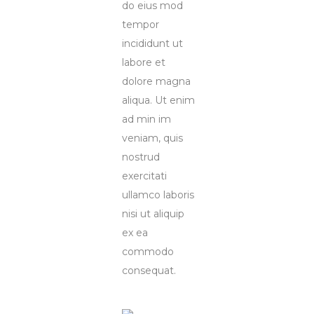
do eius mod
tempor
incididunt ut
labore et
dolore magna
aliqua. Ut enim
ad min im
veniam, quis
nostrud
exercitati
ullamco laboris
nisi ut aliquip
ex ea
commodo
consequat.