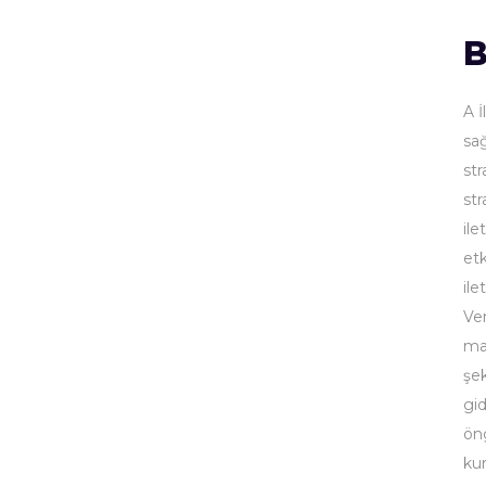
B
A İ
sa
str
str
ile
etk
ile
Ver
ma
şek
gid
öng
ku