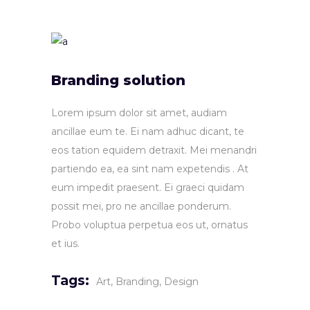
Branding solution
Lorem ipsum dolor sit amet, audiam
ancillae eum te. Ei nam adhuc dicant, te
eos tation equidem detraxit. Mei menandri
partiendo ea, ea sint nam expetendis . At
eum impedit praesent. Ei graeci quidam
possit mei, pro ne ancillae ponderum.
Probo voluptua perpetua eos ut, ornatus
et ius.
Tags:
Art
Branding
Design