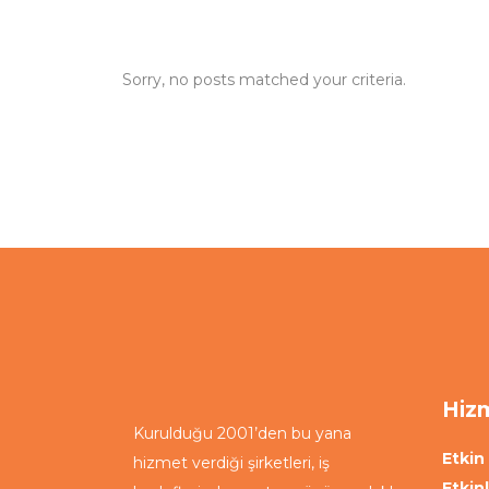
Sorry, no posts matched your criteria.
Hizm
Kurulduğu 2001’den bu yana
Etkin 
hizmet verdiği şirketleri, iş
Etkin