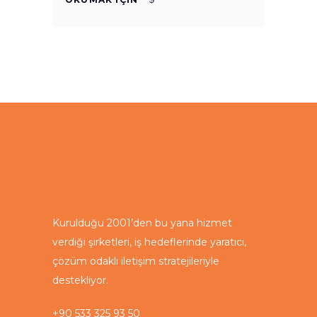
Kurulduğu 2001’den bu yana hizmet
verdiği şirketleri, iş hedeflerinde yaratıcı,
çözüm odaklı iletişim stratejileriyle
destekliyor.
+90 533 325 93 50